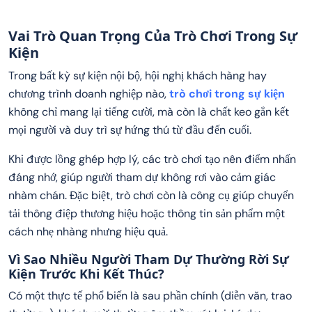
Vai Trò Quan Trọng Của Trò Chơi Trong Sự
Kiện
Trong bất kỳ sự kiện nội bộ, hội nghị khách hàng hay
chương trình doanh nghiệp nào,
trò chơi trong sự kiện
không chỉ mang lại tiếng cười, mà còn là chất keo gắn kết
mọi người và duy trì sự hứng thú từ đầu đến cuối.
Khi được lồng ghép hợp lý, các trò chơi tạo nên điểm nhấn
đáng nhớ, giúp người tham dự không rơi vào cảm giác
nhàm chán. Đặc biệt, trò chơi còn là công cụ giúp chuyển
tải thông điệp thương hiệu hoặc thông tin sản phẩm một
cách nhẹ nhàng nhưng hiệu quả.
Vì Sao Nhiều Người Tham Dự Thường Rời Sự
Kiện Trước Khi Kết Thúc?
Có một thực tế phổ biến là sau phần chính (diễn văn, trao