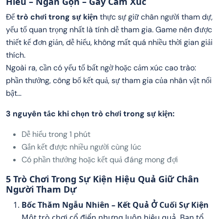
Hiểu – Ngắn Gọn – Gây Cảm Xúc
Để
trò chơi trong sự kiện
thực sự giữ chân người tham dự,
yếu tố quan trọng nhất là tính dễ tham gia. Game nên được
thiết kế đơn giản, dễ hiểu, không mất quá nhiều thời gian giải
thích.
Ngoài ra, cần có yếu tố bất ngờ hoặc cảm xúc cao trào:
phần thưởng, công bố kết quả, sự tham gia của nhân vật nổi
bật…
3 nguyên tắc khi chọn trò chơi trong sự kiện:
Dễ hiểu trong 1 phút
Gắn kết được nhiều người cùng lúc
Có phần thưởng hoặc kết quả đáng mong đợi
5 Trò Chơi Trong Sự Kiện Hiệu Quả Giữ Chân
Người Tham Dự
Bốc Thăm Ngẫu Nhiên – Kết Quả Ở Cuối Sự Kiện
Một trò chơi cổ điển nhưng luôn hiệu quả. Ban tổ