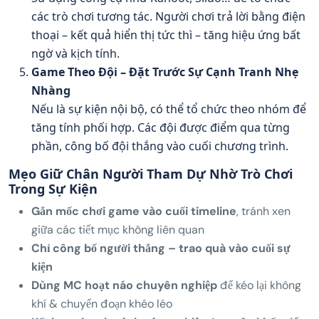
các trò chơi tương tác. Người chơi trả lời bằng điện
thoại – kết quả hiển thị tức thì – tăng hiệu ứng bất
ngờ và kịch tính.
Game Theo Đội – Đặt Trước Sự Cạnh Tranh Nhẹ
Nhàng
Nếu là sự kiện nội bộ, có thể tổ chức theo nhóm để
tăng tính phối hợp. Các đội được điểm qua từng
phần, công bố đội thắng vào cuối chương trình.
Mẹo Giữ Chân Người Tham Dự Nhờ Trò Chơi
Trong Sự Kiện
Gắn mốc chơi game vào cuối timeline
, tránh xen
giữa các tiết mục không liên quan
Chỉ công bố người thắng – trao quà vào cuối sự
kiện
Dùng MC hoạt náo chuyên nghiệp
để kéo lại không
khí & chuyển đoạn khéo léo