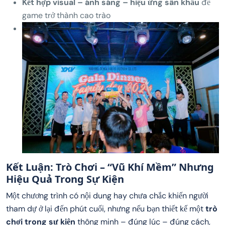
Kết hợp visual – ánh sáng – hiệu ứng sân khấu
để
game trở thành cao trào
Kết Luận: Trò Chơi – “Vũ Khí Mềm” Nhưng
Hiệu Quả Trong Sự Kiện
Một chương trình có nội dung hay chưa chắc khiến người
tham dự ở lại đến phút cuối, nhưng nếu bạn thiết kế một
trò
chơi trong sự kiện
thông minh – đúng lúc – đúng cách,