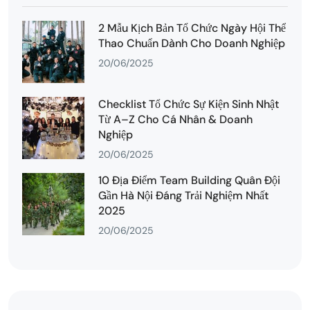
2 Mẫu Kịch Bản Tổ Chức Ngày Hội Thể
Thao Chuẩn Dành Cho Doanh Nghiệp
20/06/2025
Checklist Tổ Chức Sự Kiện Sinh Nhật
Từ A–Z Cho Cá Nhân & Doanh
Nghiệp
20/06/2025
10 Địa Điểm Team Building Quân Đội
Gần Hà Nội Đáng Trải Nghiệm Nhất
2025
20/06/2025