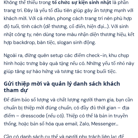
Không thể thiếu trong
tổ chức sự kiện sinh nhật
là phần
trang trí. Đây là yếu tố đầu tiên giúp gây ấn tượng mạnh với
khách mời. Với cá nhân, phong cách trang trí nên phù hợp
độ tuổi, tính cách (dễ thương, cổ điển, hiện đại…). Với sinh
nhật công ty, nên dùng tone màu nhận diện thương hiệu, kết
hợp backdrop, bàn tiệc, slogan sinh động.
Ngoài ra, đừng quên setup các điểm check-in, khu chụp
hình hoặc trưng bày quà tặng nếu có. Những yếu tố nhỏ này
giúp tăng sự hào hứng và tương tác trong buổi tiệc.
Gửi thiệp mời và quản lý danh sách khách
tham dự
Để đảm bảo số lượng và chất lượng người tham gia, bạn cần
chuẩn bị thiệp mời đúng chuẩn, có đầy đủ thời gian – địa
điểm – dresscode (nếu có). Thiệp có thể là bản in truyền
thống, hoặc bản số hóa qua email, Zalo, Messenger…
Cần có danh sách cụ thể và người phụ trách liên lạc để