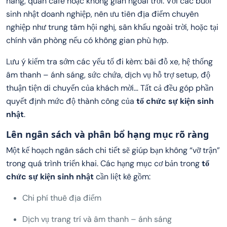
hàng, quán café hoặc không gian ngoài trời. Với các buổi
sinh nhật doanh nghiệp, nên ưu tiên địa điểm chuyên
nghiệp như trung tâm hội nghị, sân khấu ngoài trời, hoặc tại
chính văn phòng nếu có không gian phù hợp.
Lưu ý kiểm tra sớm các yếu tố đi kèm: bãi đỗ xe, hệ thống
âm thanh – ánh sáng, sức chứa, dịch vụ hỗ trợ setup, độ
thuận tiện di chuyển của khách mời… Tất cả đều góp phần
quyết định mức độ thành công của
tổ chức sự kiện sinh
nhật
.
Lên ngân sách và phân bổ hạng mục rõ ràng
Một kế hoạch ngân sách chi tiết sẽ giúp bạn không “vỡ trận”
trong quá trình triển khai. Các hạng mục cơ bản trong
tổ
chức sự kiện sinh nhật
cần liệt kê gồm:
Chi phí thuê địa điểm
Dịch vụ trang trí và âm thanh – ánh sáng