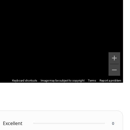
Keyboard shortcuts
Image may be subject to copyright
Terms
Report a problem
Excellent
0